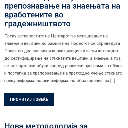
препознавање на знаењата на
вработените во
градежништвото
Преку активностите на Центарот за менаџирање на
знаење и вештини во рамките на Проектот се спроведува
Повик со две различни квалификациски шеми што водат
до сертифицирање на стекнатите вештини и знаење, а тоа
се: неформални обуки според развиени програми за обука
и постапка за препознавање на претходно учење стекнато
преку неформално или информално образование, за […]
ПРОЧИТАЈ ПОВЕЌЕ
Нова методологија за