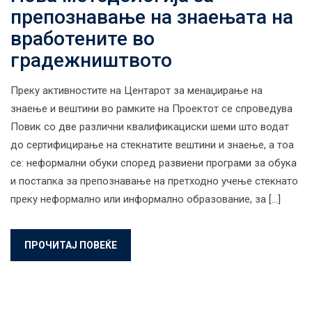
препознавање на знаењата на
вработените во
градежништвото
Преку активностите на Центарот за менаџирање на
знаење и вештини во рамките на Проектот се спроведува
Повик со две различни квалификациски шеми што водат
до сертифицирање на стекнатите вештини и знаење, а тоа
се: неформални обуки според развиени програми за обука
и постапка за препознавање на претходно учење стекнато
преку неформално или информално образование, за […]
ПРОЧИТАЈ ПОВЕЌЕ