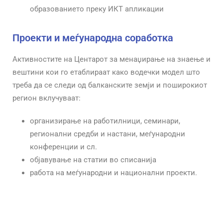
образованието преку ИКТ апликации
Проекти и меѓународна соработка
Активностите на Центарот за менаџирање на знаење и
вештини кои го етаблираат како водечки модел што
треба да се следи од балканските земји и поширокиот
регион вклучуваат:
организирање на работилници, семинари,
регионални средби и настани, меѓународни
конференции и сл.
објавување на статии во списанија
работа на меѓународни и национални проекти.