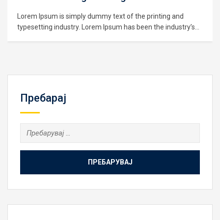
Lorem Ipsum is simply dummy text of the printing and
typesetting industry. Lorem Ipsum has been the industry’s
standard dummy text ever since the 1500s, when an
unknown printer took a galley of type and scrambled it to
make a type specimen book. It has survived not only five
centuries,…
Пребарај
Пребарувај
за: