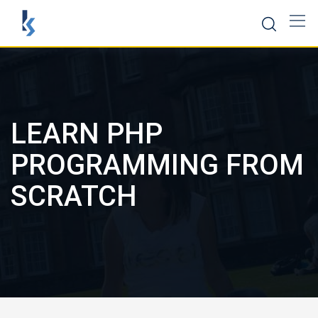
Скокни
до
содржината
LEARN PHP
PROGRAMMING FROM
SCRATCH