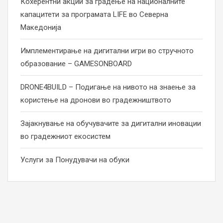
Кохерентни акции за градење на националните
капацитети за програмата LIFE во Северна
Македонија
Имплементирање на дигитални игри во стручното
образование – GAMESONBOARD
DRONE4BUILD – Подигање на нивото на знаење за
користење на дронови во градежништвото
Зајакнување на обучувачите за дигитални иновации
во градежниот екосистем
Услуги за Понудувачи на обуки