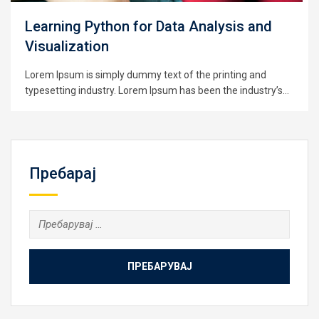
 and
Build A Full Web Chat App From Scr
Lorem Ipsum is simply dummy text of the printing a
typesetting industry. Lorem Ipsum has been the indu
 and
standard dummy text ever since the 1500s, when a
dustry’s
unknown printer took a galley of type and scrambled 
 an
make a type specimen book. It has survived not only
d it to
centuries,…
y five
Пребарај
Пребарувај
за: