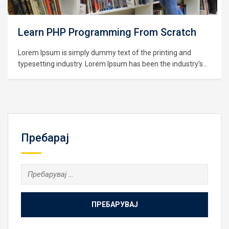
h
Learning Python for Data Analysis and
Visualization
y’s
Lorem Ipsum is simply dummy text of the printing and
typesetting industry. Lorem Ipsum has been the industry’
to
standard dummy text ever since the 1500s, when an
e
unknown printer took a galley of type and scrambled it to
make a type specimen book. It has survived not only five
centuries,…
Пребарај
Пребарувај
за: