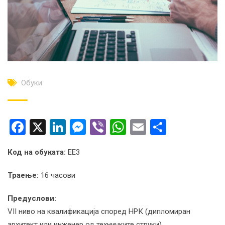
Обуки
Facebook
X
LinkedIn
Messenger
Viber
WhatsApp
Email
Share
Код на обуката:
ЕЕ3
Траење:
16 часови
Предуслови:
VII ниво на квалификација според НРК (дипломиран
архитект или инженер од техничките струки).