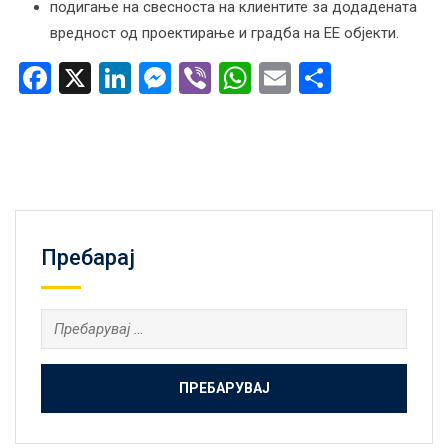
подигање на свесноста на клиентите за додадената
вредност од проектирање и градба на ЕЕ објекти.
Facebook
X
LinkedIn
Messenger
Viber
WhatsApp
Email
Share
Пребарај
Пребарувај
за: