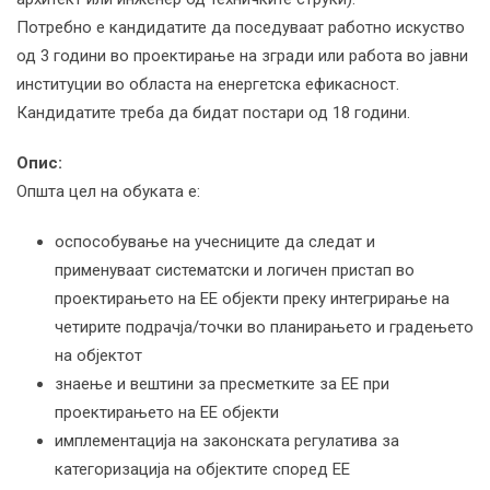
Потребно е кандидатите да поседуваат работно искуство
од 3 години во проектирање на згради или работа во јавни
институции во областа на енергетска ефикасност.
Кандидатите треба да бидат постари од 18 години.
Опис:
Општа цел на обуката е:
оспособување на учесниците да следат и
применуваат систематски и логичен пристап во
проектирањето на ЕЕ објекти преку интегрирање на
четирите подрачја/точки во планирањето и градењето
на објектот
знаење и вештини за пресметките за ЕЕ при
проектирањето на ЕЕ објекти
имплементација на законската регулатива за
категоризација на објектите според ЕЕ