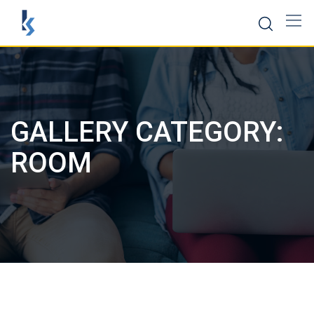
Скокни
до
содржината
GALLERY CATEGORY:
ROOM