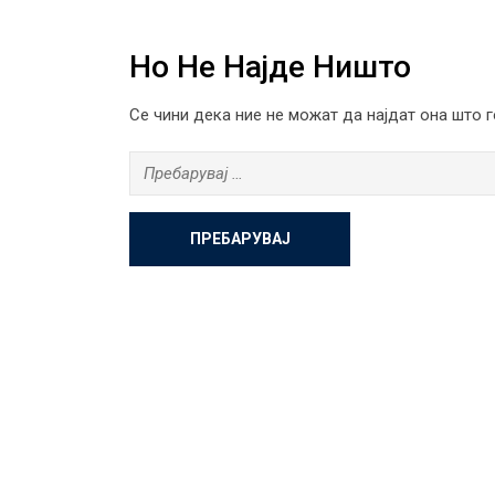
Но Не Најде Ништо
Се чини дека ние не можат да најдат она што 
Пребарувај
за: