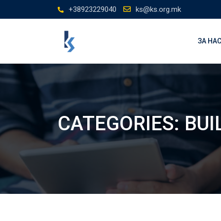
Скокни
+38923229040
ks@ks.org.mk
до
содржината
ЗА НА
CATEGORIES:
BUI