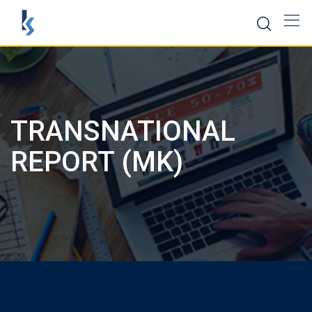
Скокни
до
содржината
TRANSNATIONAL
REPORT (MK)