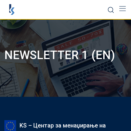
Скокни
до
содржината
NEWSLETTER 1 (EN)
KS – Центар за менаџирање на